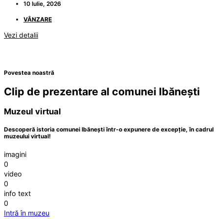
10 Iulie, 2026
VÂNZARE
Vezi detalii
Povestea noastră
Clip de prezentare al comunei Ibănești
Muzeul virtual
Descoperă istoria comunei Ibănești într-o expunere de excepție, în cadrul
muzeului virtual!
imagini
0
video
0
info text
0
Intră în muzeu