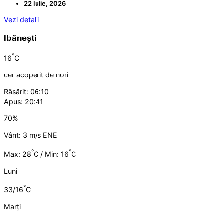
22 Iulie, 2026
Vezi detalii
Ibănești
°
16
C
cer acoperit de nori
Răsărit: 06:10
Apus: 20:41
70%
Vânt: 3 m/s ENE
°
°
Max: 28
C / Min: 16
C
Luni
°
33/16
C
Marți