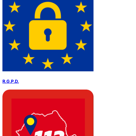
R.G.P.D.