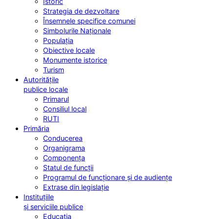
Istoric
Strategia de dezvoltare
Însemnele specifice comunei
Simbolurile Naționale
Populația
Obiective locale
Monumente istorice
Turism
Autoritățile
publice locale
Primarul
Consiliul local
RUTI
Primăria
Conducerea
Organigrama
Componența
Statul de funcții
Programul de funcționare și de audiențe
Extrase din legislație
Instituțiile
și serviciile publice
Educația