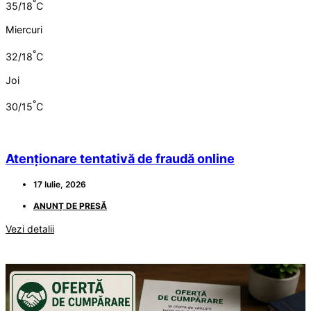
°
35/18
C
Miercuri
°
32/18
C
Joi
°
30/15
C
Atenționare tentativă de fraudă online
17 Iulie, 2026
ANUNȚ DE PRESĂ
Vezi detalii