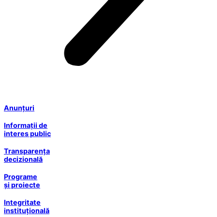
Anunțuri
Informații de
interes public
Transparența
decizională
Programe
și proiecte
Integritate
instituțională