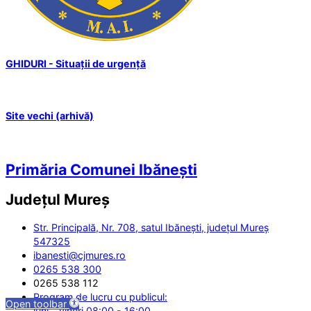
GHIDURI - Situații de urgență
Site vechi (arhivă)
Primăria Comunei Ibănești
Județul
Mureș
Str. Principală, Nr. 708, satul Ibănești, județul Mureș
547325
ibanesti@cjmures.ro
0265 538 300
0265 538 112
Program de lucru cu publicul:
Open toolbar
luni - vineri 08:00 - 16:00